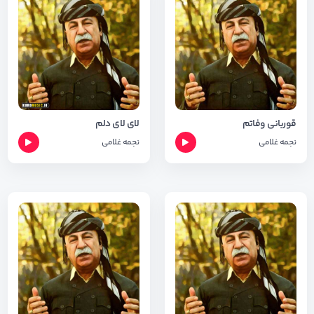
قوربانی وفاتم
لای لای دلم
نجمه غلامی
نجمه غلامی