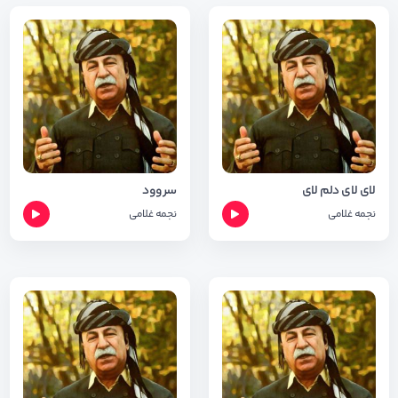
لای لای دلم لای
سروود
نجمه غلامی
نجمه غلامی