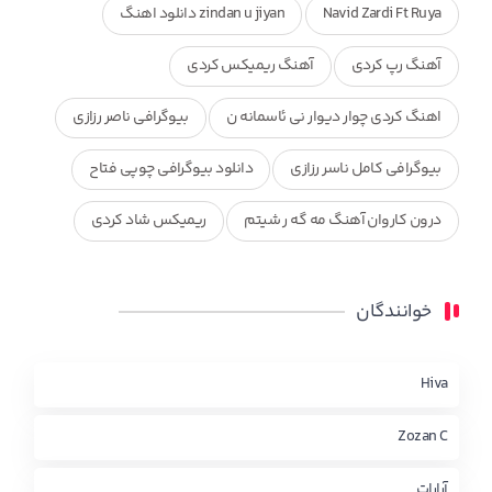
Navid Zardi Ft Ruya
zindan u jiyan دانلود اهنگ
آهنگ رپ کردی
آهنگ ریمیکس کردی
اهنگ کردی چوار دیوار نی ئاسمانه ن
بیوگرافی ناصر رزازی
بیوگرافی کامل ناسر رزازی
دانلود بیوگرافی چوپی فتاح
درون کاروان آهنگ مه گه ر شیتم
ریمیکس شاد کردی
ریمیکس کردی جدید
مجموعه آهنگ های ذکریا عبداله
خوانندگان
محمد جزا
ناصر رزازی
نویدزردی و رویا آهنگ وره
چاو من
کوردی
Hiva
Zozan C
آرارات