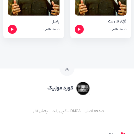
قژی نه رمت
پاییز
نجمه غلامی
نجمه غلامی
کورد موزیک
صفحه اصلی
DMCA – کپی رایت
پخش آثار