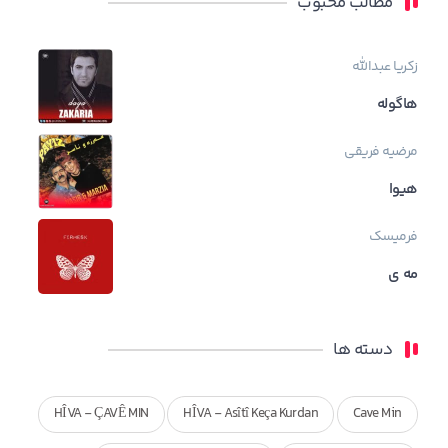
مطالب محبوب
زکریا عبدالله
هاگوله
مرضیه فریقی
هیوا
فرمیسک
مه ی
دسته ها
HÎVA - ÇAVÊ MIN
HÎVA - Asîtî Keça Kurdan
Cave Min