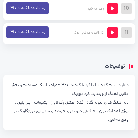
10
دانلود با کیفیت ۳۲۰
یادی به خیر
11
دانلود با کیفیت ۳۲۰
کل آلبوم در فایل Zip
توضیحات
دانلود البوم گناه از اریا کرد با کیفیت ۳۲۰ همراه با لینک مستقیم و پخش
انلاین اهنگ از ویسایت کرد موزیک
نام اهنگ های البوم گناه : گناه ، عشق یک لایان ، پشیمانم ، پی بلین ،
روژی له دایک بون ، عه شقی درو ، درو ، خوشه ویستی زور ، روژگاریک بو ،
یادی به خیر ،