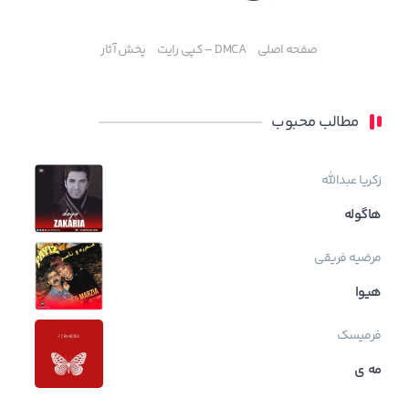
صفحه اصلی
DMCA – کپی رایت
پخش آثار
مطالب محبوب
زکریا عبدالله
هاگوله
مرضیه فریقی
هیوا
فرمیسک
مه ی