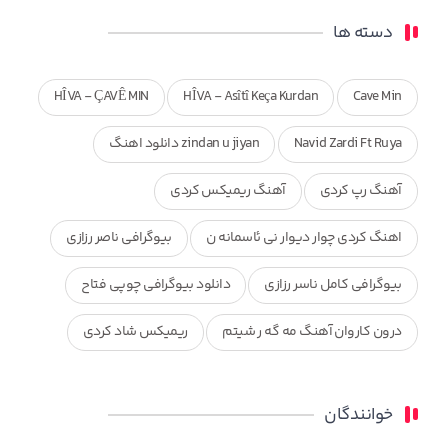
دسته ها
HÎVA - ÇAVÊ MIN
HÎVA - Asîtî Keça Kurdan
Cave Min
Navid Zardi Ft Ruya
zindan u jiyan دانلود اهنگ
آهنگ رپ کردی
آهنگ ریمیکس کردی
اهنگ کردی چوار دیوار نی ئاسمانه ن
بیوگرافی ناصر رزازی
بیوگرافی کامل ناسر رزازی
دانلود بیوگرافی چوپی فتاح
درون کاروان آهنگ مه گه ر شیتم
ریمیکس شاد کردی
ریمیکس کردی جدید
مجموعه آهنگ های ذکریا عبداله
خوانندگان
محمد جزا
ناصر رزازی
نویدزردی و رویا آهنگ وره