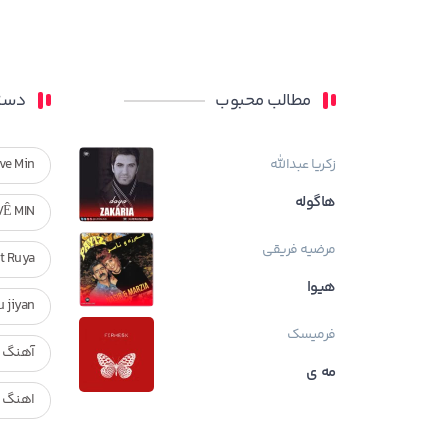
مطالب محبوب
دسته
زکریا عبدالله
ve Min
هاگوله
VÊ MIN
مرضیه فریقی
Ft Ruya
هیوا
ndan u jiyan
فرمیسک
آهنگ ر
مه ی
اهنگ ک
بیوگراف