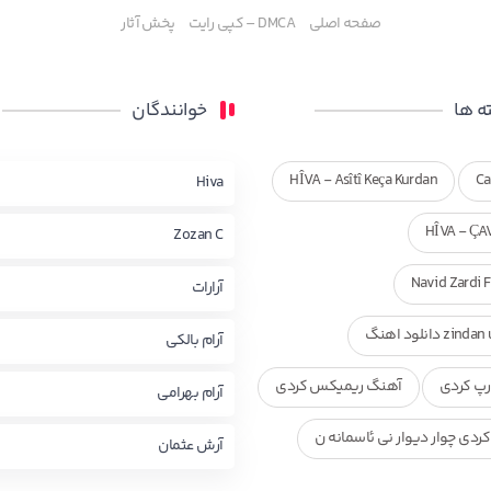
صفحه اصلی
DMCA – کپی رایت
پخش آثار
 ها
خوانندگان
HÎVA - Asîtî Keça Kurdan
Ca
Hiva
HÎVA - ÇA
Zozan C
Navid Zardi 
آرارات
zi دانلود اهنگ
آرام بالکی
پ کردی
آهنگ ریمیکس کردی
آرام بهرامی
ردی چوار دیوار نی ئاسمانه ن
آرش عثمان
ی ناصر رزازی