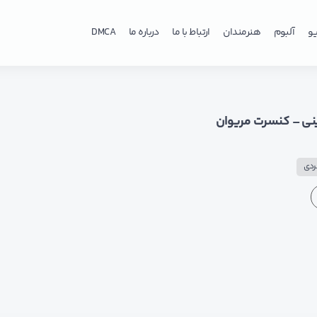
و
آلبوم
هنرمندان
ارتباط با ما
درباره ما
DMCA
نی – کنسرت مریوان
ردی