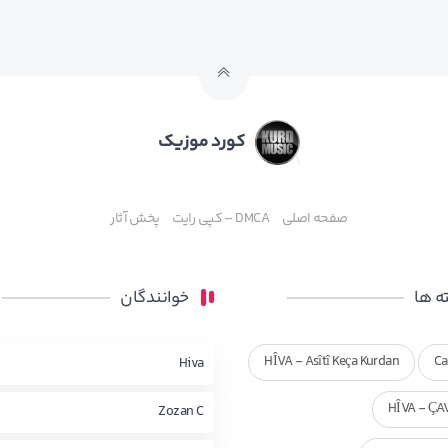
کورد موزیک
صفحه اصلی
DMCA – کپی رایت
پخش آثار
 ها
خوانندگان
HÎVA - Asîtî Keça Kurdan
Ca
Hiva
HÎVA - ÇA
Zozan C