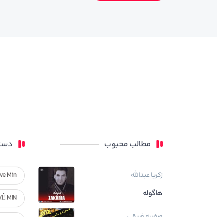
مطالب محبوب
دسته
زکریا عبدالله
ve Min
هاگوله
VÊ MIN
مرضیه فریقی