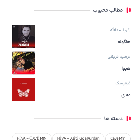
مطالب محبوب
زکریا عبدالله
هاگوله
مرضیه فریقی
هیوا
فرمیسک
مه ی
دسته ها
HÎVA - ÇAVÊ MIN
HÎVA - Asîtî Keça Kurdan
Cave Min