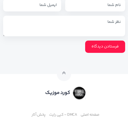
کورد موزیک
صفحه اصلی
DMCA – کپی رایت
پخش آثار