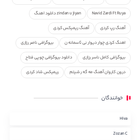
Navid Zardi Ft Ruya
zindan u jiyan دانلود اهنگ
آهنگ رپ کردی
آهنگ ریمیکس کردی
اهنگ کردی چوار دیوار نی ئاسمانه ن
بیوگرافی ناصر رزازی
بیوگرافی کامل ناسر رزازی
دانلود بیوگرافی چوپی فتاح
درون کاروان آهنگ مه گه ر شیتم
ریمیکس شاد کردی
ریمیکس کردی جدید
مجموعه آهنگ های ذکریا عبداله
خوانندگان
محمد جزا
ناصر رزازی
نویدزردی و رویا آهنگ وره
چاو من
کوردی
Hiva
Zozan C