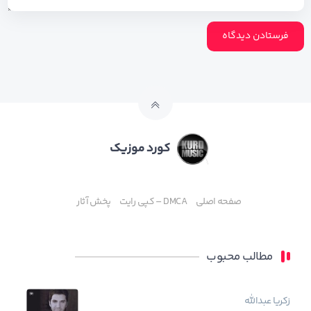
کورد موزیک
صفحه اصلی
DMCA – کپی رایت
پخش آثار
مطالب محبوب
زکریا عبدالله