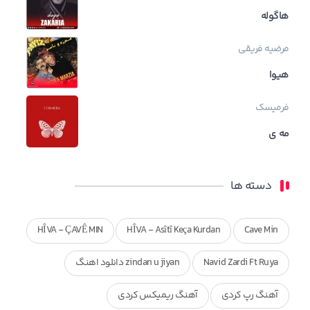
هاگوله
مرضیه فریقی
هیوا
فرمیسک
مه ی
دسته ها
HÎVA - ÇAVÊ MIN
HÎVA - Asîtî Keça Kurdan
Cave Min
Navid Zardi Ft Ruya
zindan u jiyan دانلود اهنگ
آهنگ رپ کردی
آهنگ ریمیکس کردی