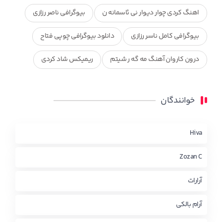
اهنگ کردی چوار دیوار نی ئاسمانه ن
بیوگرافی ناصر رزازی
بیوگرافی کامل ناسر رزازی
دانلود بیوگرافی چوپی فتاح
درون کاروان آهنگ مه گه ر شیتم
ریمیکس شاد کردی
ریمیکس کردی جدید
مجموعه آهنگ های ذکریا عبداله
خوانندگان
محمد جزا
ناصر رزازی
نویدزردی و رویا آهنگ وره
چاو من
کوردی
Hiva
Zozan C
آرارات
آرام بالکی