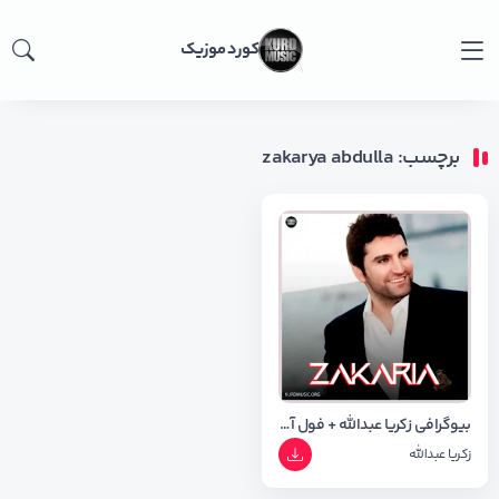
کورد موزیک
برچسب: zakarya abdulla
بیوگرافی زکریا عبدالله + فول آلبوم
زکریا عبدالله