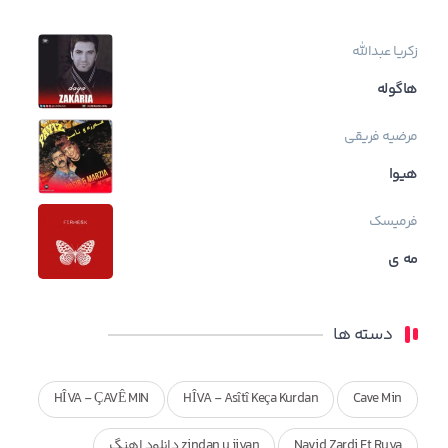
زکریا عبدالله
هاگوله
مرضیه فریقی
هیوا
فرمیسک
مه ی
دسته ها
HÎVA - ÇAVÊ MIN
HÎVA - Asîtî Keça Kurdan
Cave Min
Navid Zardi Ft Ruya
zindan u jiyan دانلود اهنگ