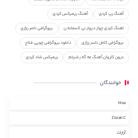
آهنگ رپ کردی
آهنگ ریمیکس کردی
اهنگ کردی چوار دیوار نی ئاسمانه ن
بیوگرافی ناصر رزازی
بیوگرافی کامل ناسر رزازی
دانلود بیوگرافی چوپی فتاح
درون کاروان آهنگ مه گه ر شیتم
ریمیکس شاد کردی
ریمیکس کردی جدید
مجموعه آهنگ های ذکریا عبداله
خوانندگان
محمد جزا
ناصر رزازی
نویدزردی و رویا آهنگ وره
چاو من
کوردی
Hiva
Zozan C
آرارات