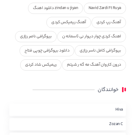
Navid Zardi Ft Ruya
zindan u jiyan دانلود اهنگ
آهنگ رپ کردی
آهنگ ریمیکس کردی
اهنگ کردی چوار دیوار نی ئاسمانه ن
بیوگرافی ناصر رزازی
بیوگرافی کامل ناسر رزازی
دانلود بیوگرافی چوپی فتاح
درون کاروان آهنگ مه گه ر شیتم
ریمیکس شاد کردی
ریمیکس کردی جدید
مجموعه آهنگ های ذکریا عبداله
خوانندگان
محمد جزا
ناصر رزازی
نویدزردی و رویا آهنگ وره
چاو من
کوردی
Hiva
Zozan C