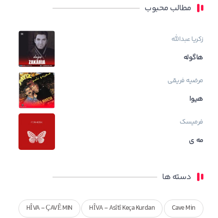
مطالب محبوب
زکریا عبدالله
هاگوله
مرضیه فریقی
هیوا
فرمیسک
مه ی
دسته ها
HÎVA - ÇAVÊ MIN
HÎVA - Asîtî Keça Kurdan
Cave Min