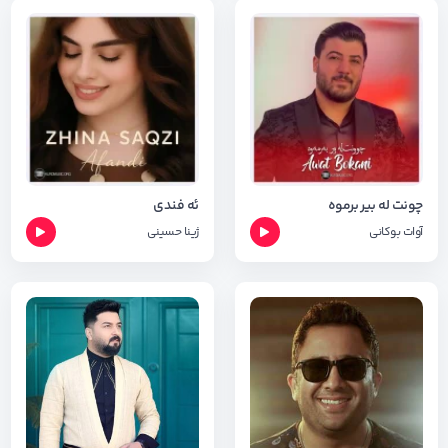
چونت له بیر برموه
ئه فندی
آوات بوکانی
ژینا حسینی