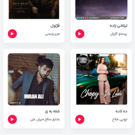
لیلاخی زاده
قژلول
پرستو کارزان
عزیز ویسی
ده لاده
شله به ی
چوپی فتاح
بختیار سالح
میران علی