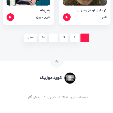
گر چاوی تو هی من بی
په پوله
نامو
کارزان فاروق
1
2
3
…
24
بعدی
کورد موزیک
صفحه اصلی
DMCA – کپی رایت
پخش آثار