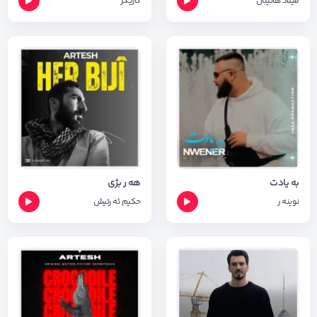
میلاد هانیبال
کاریگر
به یادت
هه ر بژی
نوینه ر
حکیم ئه رتیش