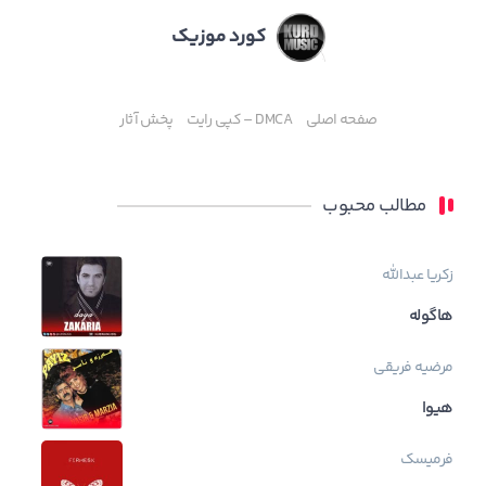
کورد موزیک
صفحه اصلی
DMCA – کپی رایت
پخش آثار
مطالب محبوب
زکریا عبدالله
هاگوله
مرضیه فریقی
هیوا
فرمیسک