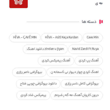
مه ی
دسته ها
HÎVA - ÇAVÊ MIN
HÎVA - Asîtî Keça Kurdan
Cave Min
Navid Zardi Ft Ruya
zindan u jiyan دانلود اهنگ
آهنگ رپ کردی
آهنگ ریمیکس کردی
اهنگ کردی چوار دیوار نی ئاسمانه ن
بیوگرافی ناصر رزازی
بیوگرافی کامل ناسر رزازی
دانلود بیوگرافی چوپی فتاح
درون کاروان آهنگ مه گه ر شیتم
ریمیکس شاد کردی
ریمیکس کردی جدید
مجموعه آهنگ های ذکریا عبداله