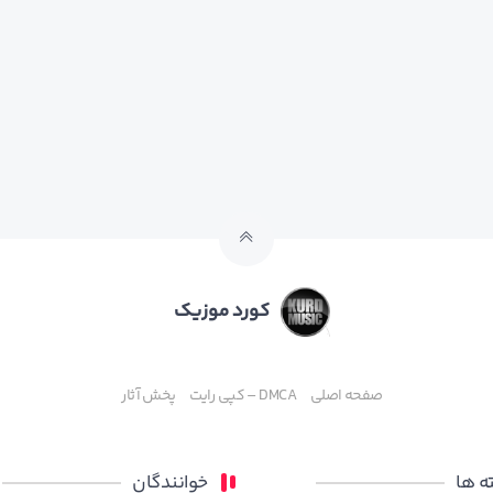
کورد موزیک
صفحه اصلی
DMCA – کپی رایت
پخش آثار
 ها
خوانندگان