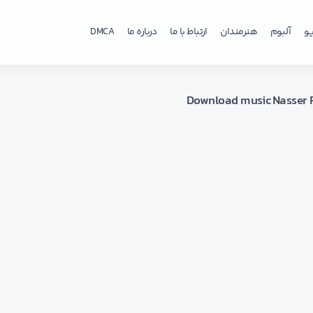
و
آلبوم
هنرمندان
ارتباط با ما
درباره ما
DMCA
Download music Nasser 