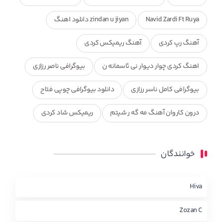
Navid Zardi Ft Ruya
zindan u jiyan دانلود اهنگ
آهنگ رپ کردی
آهنگ ریمیکس کردی
اهنگ کردی چوار دیوار نی ئاسمانه ن
بیوگرافی ناصر رزازی
بیوگرافی کامل ناسر رزازی
دانلود بیوگرافی چوپی فتاح
درون کاروان آهنگ مه گه ر شیتم
ریمیکس شاد کردی
ریمیکس کردی جدید
مجموعه آهنگ های ذکریا عبداله
خوانندگان
محمد جزا
ناصر رزازی
نویدزردی و رویا آهنگ وره
چاو من
کوردی
Hiva
Zozan C