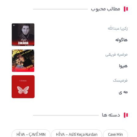
مطالب محبوب
زکریا عبدالله
هاگوله
مرضیه فریقی
هیوا
فرمیسک
مه ی
دسته ها
HÎVA - ÇAVÊ MIN
HÎVA - Asîtî Keça Kurdan
Cave Min