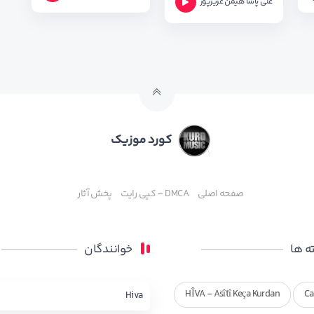
علی پاشا
هیمن عزیزپور
کورد موزیک
صفحه اصلی
DMCA – کپی رایت
پخش آثار
 ها
خوانندگان
HÎVA - Asîtî Keça Kurdan
Ca
Hiva