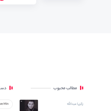
مطالب محبوب
دسته
زکریا عبدالله
ve Min