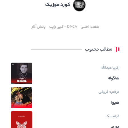
کورد موزیک
صفحه اصلی
DMCA – کپی رایت
پخش آثار
مطالب محبوب
زکریا عبدالله
هاگوله
مرضیه فریقی
هیوا
فرمیسک
مه ی