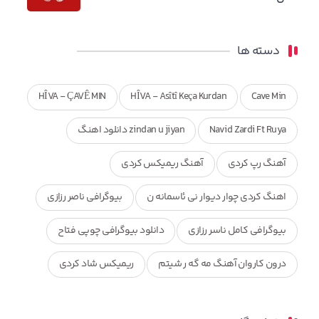
دسته ها
HÎVA - ÇAVÊ MIN
HÎVA - Asîtî Keça Kurdan
Cave Min
Navid Zardi Ft Ruya
zindan u jiyan دانلود اهنگ
آهنگ رپ کردی
آهنگ ریمیکس کردی
اهنگ کردی چوار دیوار نی ئاسمانه ن
بیوگرافی ناصر رزازی
بیوگرافی کامل ناسر رزازی
دانلود بیوگرافی چوپی فتاح
درون کاروان آهنگ مه گه ر شیتم
ریمیکس شاد کردی
ریمیکس کردی جدید
مجموعه آهنگ های ذکریا عبداله