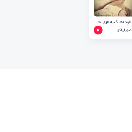
دانلود اهنگ به نازی عه یاری از منصور ارپاکو
صور ارپاکو