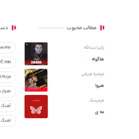
مطالب محبوب
دسته
زکریا عبدالله
ve Min
هاگوله
VÊ MIN
مرضیه فریقی
Ft Ruya
هیوا
ndan u jiyan
فرمیسک
آهنگ ر
مه ی
اهنگ ک
بیوگراف