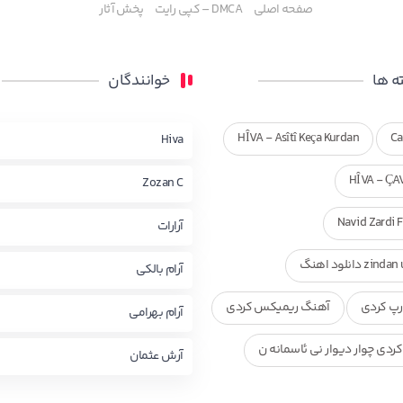
صفحه اصلی
DMCA – کپی رایت
پخش آثار
 ها
خوانندگان
HÎVA - Asîtî Keça Kurdan
Ca
Hiva
HÎVA - ÇA
Zozan C
Navid Zardi 
آرارات
zi دانلود اهنگ
آرام بالکی
پ کردی
آهنگ ریمیکس کردی
آرام بهرامی
ردی چوار دیوار نی ئاسمانه ن
آرش عثمان
ی ناصر رزازی