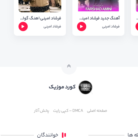
و فرشاد امینی بنام یک دل + متن آهنگ
آهنگ جدید فرشاد امینی بنام نه که تو نه که ی
فرشاد امینی اهنگ گولی ژیانم + متن وشعر
فرشاد امینی
فرشاد امینی
کورد موزیک
صفحه اصلی
DMCA – کپی رایت
پخش آثار
 ها
خوانندگان