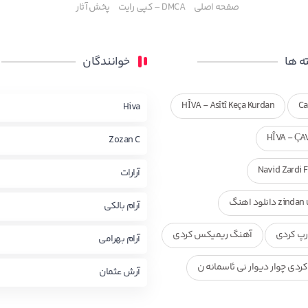
صفحه اصلی
DMCA – کپی رایت
پخش آثار
 ها
خوانندگان
HÎVA - Asîtî Keça Kurdan
Ca
Hiva
HÎVA - ÇA
Zozan C
Navid Zardi 
آرارات
zi دانلود اهنگ
آرام بالکی
پ کردی
آهنگ ریمیکس کردی
آرام بهرامی
ردی چوار دیوار نی ئاسمانه ن
آرش عثمان
ی ناصر رزازی