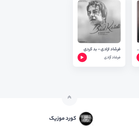
گ بد خواب از فرشاد آزادی + متن اهنگ
فرشاد ازادی - بد کردی
فرشاد آزادی
کورد موزیک