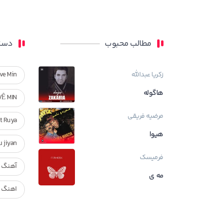
مطالب محبوب
دسته
زکریا عبدالله
ve Min
هاگوله
VÊ MIN
مرضیه فریقی
Ft Ruya
هیوا
ndan u jiyan
فرمیسک
آهنگ ر
مه ی
اهنگ ک
بیوگراف