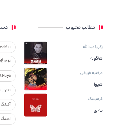
مطالب محبوب
دسته
زکریا عبدالله
ve Min
هاگوله
VÊ MIN
مرضیه فریقی
Ft Ruya
هیوا
ndan u jiyan
فرمیسک
آهنگ ر
مه ی
اهنگ ک
بیوگراف