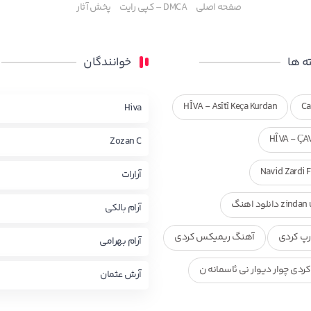
صفحه اصلی
DMCA – کپی رایت
پخش آثار
 ها
خوانندگان
HÎVA - Asîtî Keça Kurdan
Ca
Hiva
HÎVA - ÇA
Zozan C
Navid Zardi 
آرارات
zi دانلود اهنگ
آرام بالکی
پ کردی
آهنگ ریمیکس کردی
آرام بهرامی
ردی چوار دیوار نی ئاسمانه ن
آرش عثمان
ی ناصر رزازی