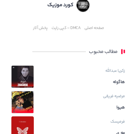
کورد موزیک
صفحه اصلی
DMCA – کپی رایت
پخش آثار
مطالب محبوب
زکریا عبدالله
هاگوله
مرضیه فریقی
هیوا
فرمیسک
مه ی