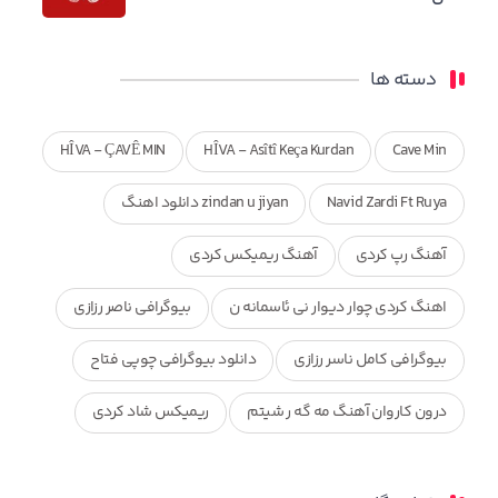
دسته ها
HÎVA - ÇAVÊ MIN
HÎVA - Asîtî Keça Kurdan
Cave Min
Navid Zardi Ft Ruya
zindan u jiyan دانلود اهنگ
آهنگ رپ کردی
آهنگ ریمیکس کردی
اهنگ کردی چوار دیوار نی ئاسمانه ن
بیوگرافی ناصر رزازی
بیوگرافی کامل ناسر رزازی
دانلود بیوگرافی چوپی فتاح
درون کاروان آهنگ مه گه ر شیتم
ریمیکس شاد کردی
ریمیکس کردی جدید
مجموعه آهنگ های ذکریا عبداله