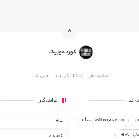
کورد موزیک
صفحه اصلی
DMCA – کپی رایت
پخش آثار
 ها
خوانندگان
HÎVA - Asîtî Keça Kurdan
Ca
Hiva
HÎVA - ÇA
Zozan C