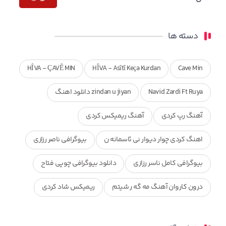
دسته ها
HÎVA - ÇAVÊ MIN
HÎVA - Asîtî Keça Kurdan
Cave Min
Navid Zardi Ft Ruya
zindan u jiyan دانلود اهنگ
آهنگ رپ کردی
آهنگ ریمیکس کردی
اهنگ کردی چوار دیوار نی ئاسمانه ن
بیوگرافی ناصر رزازی
بیوگرافی کامل ناسر رزازی
دانلود بیوگرافی چوپی فتاح
درون کاروان آهنگ مه گه ر شیتم
ریمیکس شاد کردی
ریمیکس کردی جدید
مجموعه آهنگ های ذکریا عبداله