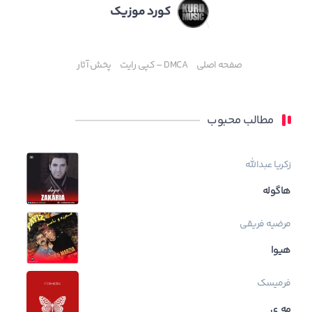
کورد موزیک
صفحه اصلی
DMCA – کپی رایت
پخش آثار
مطالب محبوب
زکریا عبدالله
هاگوله
مرضیه فریقی
هیوا
فرمیسک
مه ی