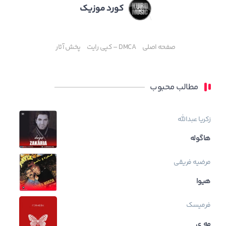
کورد موزیک
صفحه اصلی
DMCA – کپی رایت
پخش آثار
مطالب محبوب
زکریا عبدالله
هاگوله
مرضیه فریقی
هیوا
فرمیسک
مه ی