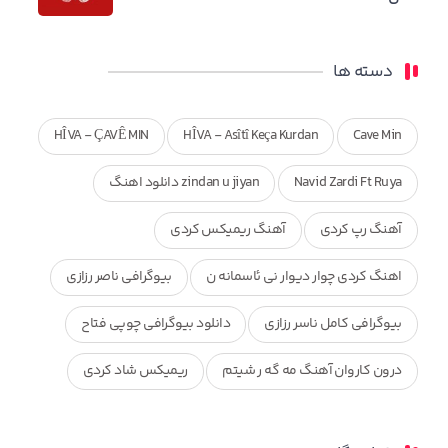
دسته ها
HÎVA - ÇAVÊ MIN
HÎVA - Asîtî Keça Kurdan
Cave Min
Navid Zardi Ft Ruya
zindan u jiyan دانلود اهنگ
آهنگ رپ کردی
آهنگ ریمیکس کردی
اهنگ کردی چوار دیوار نی ئاسمانه ن
بیوگرافی ناصر رزازی
بیوگرافی کامل ناسر رزازی
دانلود بیوگرافی چوپی فتاح
درون کاروان آهنگ مه گه ر شیتم
ریمیکس شاد کردی
ریمیکس کردی جدید
مجموعه آهنگ های ذکریا عبداله