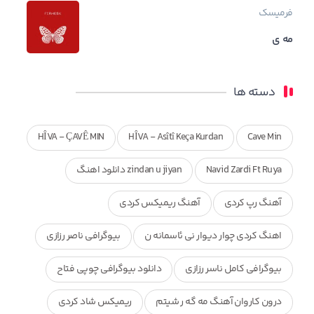
فرمیسک
مه ی
دسته ها
HÎVA - ÇAVÊ MIN
HÎVA - Asîtî Keça Kurdan
Cave Min
Navid Zardi Ft Ruya
zindan u jiyan دانلود اهنگ
آهنگ رپ کردی
آهنگ ریمیکس کردی
اهنگ کردی چوار دیوار نی ئاسمانه ن
بیوگرافی ناصر رزازی
بیوگرافی کامل ناسر رزازی
دانلود بیوگرافی چوپی فتاح
درون کاروان آهنگ مه گه ر شیتم
ریمیکس شاد کردی