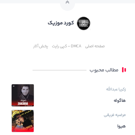
کورد موزیک
صفحه اصلی
DMCA – کپی رایت
پخش آثار
مطالب محبوب
زکریا عبدالله
هاگوله
مرضیه فریقی
هیوا