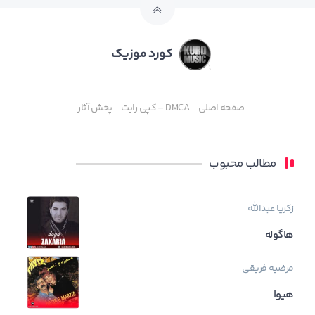
کورد موزیک
صفحه اصلی
DMCA – کپی رایت
پخش آثار
مطالب محبوب
زکریا عبدالله
هاگوله
مرضیه فریقی
هیوا