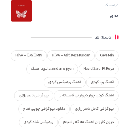
فرمیسک
مه ی
دسته ها
HÎVA - ÇAVÊ MIN
HÎVA - Asîtî Keça Kurdan
Cave Min
Navid Zardi Ft Ruya
zindan u jiyan دانلود اهنگ
آهنگ رپ کردی
آهنگ ریمیکس کردی
اهنگ کردی چوار دیوار نی ئاسمانه ن
بیوگرافی ناصر رزازی
بیوگرافی کامل ناسر رزازی
دانلود بیوگرافی چوپی فتاح
درون کاروان آهنگ مه گه ر شیتم
ریمیکس شاد کردی