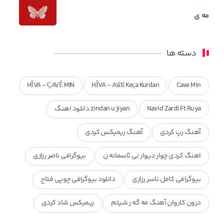
مه ی
دسته ها
HÎVA - ÇAVÊ MIN
HÎVA - Asîtî Keça Kurdan
Cave Min
Navid Zardi Ft Ruya
zindan u jiyan دانلود اهنگ
آهنگ رپ کردی
آهنگ ریمیکس کردی
اهنگ کردی چوار دیوار نی ئاسمانه ن
بیوگرافی ناصر رزازی
بیوگرافی کامل ناسر رزازی
دانلود بیوگرافی چوپی فتاح
درون کاروان آهنگ مه گه ر شیتم
ریمیکس شاد کردی