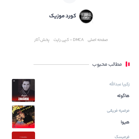
کورد موزیک
صفحه اصلی
DMCA – کپی رایت
پخش آثار
مطالب محبوب
زکریا عبدالله
هاگوله
مرضیه فریقی
هیوا
فرمیسک