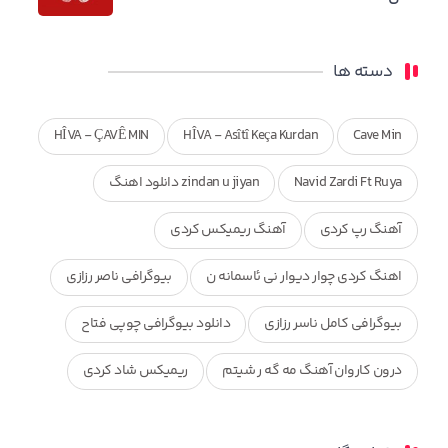
دسته ها
HÎVA - ÇAVÊ MIN
HÎVA - Asîtî Keça Kurdan
Cave Min
Navid Zardi Ft Ruya
zindan u jiyan دانلود اهنگ
آهنگ رپ کردی
آهنگ ریمیکس کردی
اهنگ کردی چوار دیوار نی ئاسمانه ن
بیوگرافی ناصر رزازی
بیوگرافی کامل ناسر رزازی
دانلود بیوگرافی چوپی فتاح
درون کاروان آهنگ مه گه ر شیتم
ریمیکس شاد کردی
ریمیکس کردی جدید
مجموعه آهنگ های ذکریا عبداله