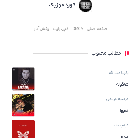
کورد موزیک
صفحه اصلی
DMCA – کپی رایت
پخش آثار
مطالب محبوب
زکریا عبدالله
هاگوله
مرضیه فریقی
هیوا
فرمیسک
مه ی