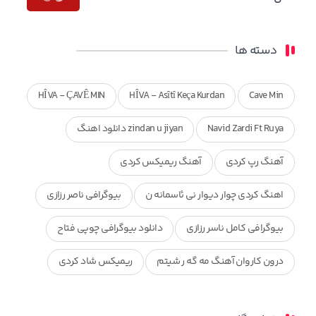
دسته ها
HÎVA - ÇAVÊ MIN
HÎVA - Asîtî Keça Kurdan
Cave Min
Navid Zardi Ft Ruya
zindan u jiyan دانلود اهنگ
آهنگ رپ کردی
آهنگ ریمیکس کردی
اهنگ کردی چوار دیوار نی ئاسمانه ن
بیوگرافی ناصر رزازی
بیوگرافی کامل ناسر رزازی
دانلود بیوگرافی چوپی فتاح
درون کاروان آهنگ مه گه ر شیتم
ریمیکس شاد کردی
ریمیکس کردی جدید
مجموعه آهنگ های ذکریا عبداله