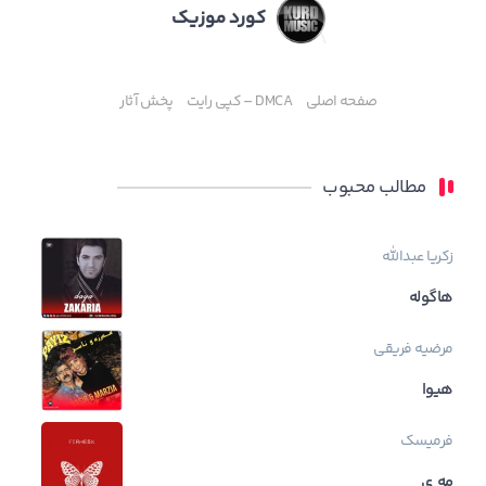
کورد موزیک
صفحه اصلی
DMCA – کپی رایت
پخش آثار
مطالب محبوب
زکریا عبدالله
هاگوله
مرضیه فریقی
هیوا
فرمیسک
مه ی