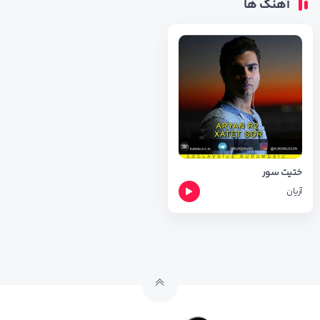
آهنگ ها
ختیت سور
آریان