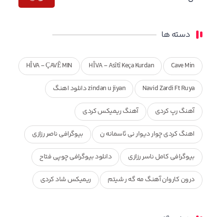
دسته ها
HÎVA - ÇAVÊ MIN
HÎVA - Asîtî Keça Kurdan
Cave Min
Navid Zardi Ft Ruya
zindan u jiyan دانلود اهنگ
آهنگ رپ کردی
آهنگ ریمیکس کردی
اهنگ کردی چوار دیوار نی ئاسمانه ن
بیوگرافی ناصر رزازی
بیوگرافی کامل ناسر رزازی
دانلود بیوگرافی چوپی فتاح
درون کاروان آهنگ مه گه ر شیتم
ریمیکس شاد کردی
ریمیکس کردی جدید
مجموعه آهنگ های ذکریا عبداله