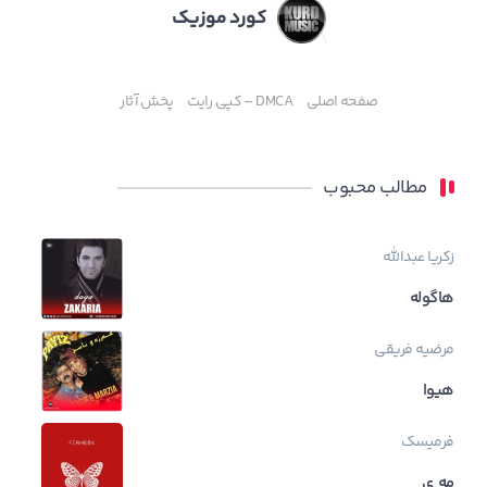
کورد موزیک
صفحه اصلی
DMCA – کپی رایت
پخش آثار
مطالب محبوب
زکریا عبدالله
هاگوله
مرضیه فریقی
هیوا
فرمیسک
مه ی