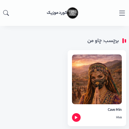
کورد موزیک
برچسب: چاو من
Cave Min
Hiva