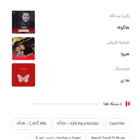
زکریا عبدالله
هاگوله
مرضیه فریقی
هیوا
فرمیسک
مه ی
دسته ها
HÎVA - ÇAVÊ MIN
HÎVA - Asîtî Keça Kurdan
Cave Min
Navid Zardi Ft Ruya
zindan u jiyan دانلود اهنگ