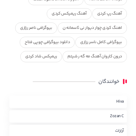
آهنگ رپ کردی
آهنگ ریمیکس کردی
اهنگ کردی چوار دیوار نی ئاسمانه ن
بیوگرافی ناصر رزازی
بیوگرافی کامل ناسر رزازی
دانلود بیوگرافی چوپی فتاح
درون کاروان آهنگ مه گه ر شیتم
ریمیکس شاد کردی
ریمیکس کردی جدید
مجموعه آهنگ های ذکریا عبداله
خوانندگان
محمد جزا
ناصر رزازی
نویدزردی و رویا آهنگ وره
چاو من
کوردی
Hiva
Zozan C
آرارات