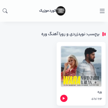
کورد موزیک
برچسب: نویدزردی و رویا آهنگ وره
وره
نوید زردی