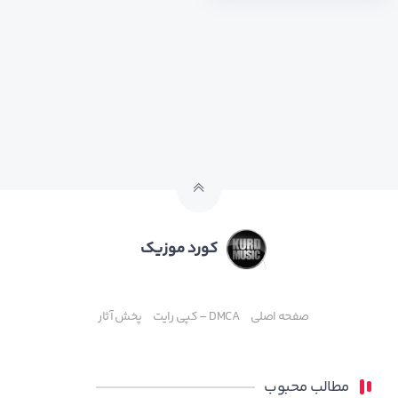
کورد موزیک
صفحه اصلی
DMCA – کپی رایت
پخش آثار
مطالب محبوب