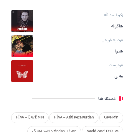
زکریا عبدالله
هاگوله
مرضیه فریقی
هیوا
فرمیسک
مه ی
دسته ها
HÎVA - ÇAVÊ MIN
HÎVA - Asîtî Keça Kurdan
Cave Min
Navid Zardi Ft Ruya
zindan u jiyan دانلود اهنگ