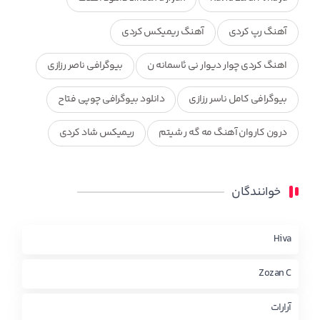
آهنگ رپ کردی
آهنگ ریمیکس کردی
اهنگ کردی چوار دیوار نی ئاسمانه ن
بیوگرافی ناصر رزازی
بیوگرافی کامل ناسر رزازی
دانلود بیوگرافی چوپی فتاح
درون کاروان آهنگ مه گه ر شیتم
ریمیکس شاد کردی
ریمیکس کردی جدید
مجموعه آهنگ های ذکریا عبداله
خوانندگان
محمد جزا
ناصر رزازی
نویدزردی و رویا آهنگ وره
چاو من
کوردی
Hiva
Zozan C
آرارات