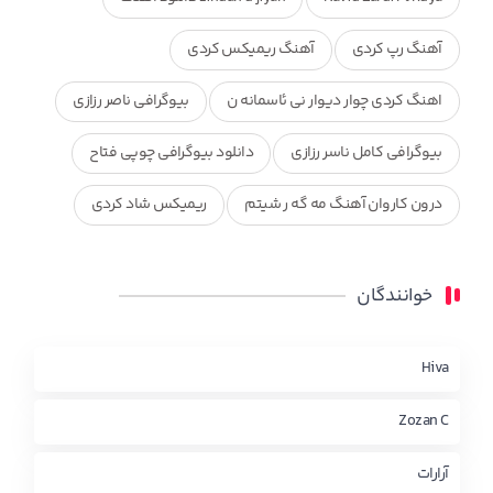
آهنگ رپ کردی
آهنگ ریمیکس کردی
اهنگ کردی چوار دیوار نی ئاسمانه ن
بیوگرافی ناصر رزازی
بیوگرافی کامل ناسر رزازی
دانلود بیوگرافی چوپی فتاح
درون کاروان آهنگ مه گه ر شیتم
ریمیکس شاد کردی
ریمیکس کردی جدید
مجموعه آهنگ های ذکریا عبداله
خوانندگان
محمد جزا
ناصر رزازی
نویدزردی و رویا آهنگ وره
چاو من
کوردی
Hiva
Zozan C
آرارات