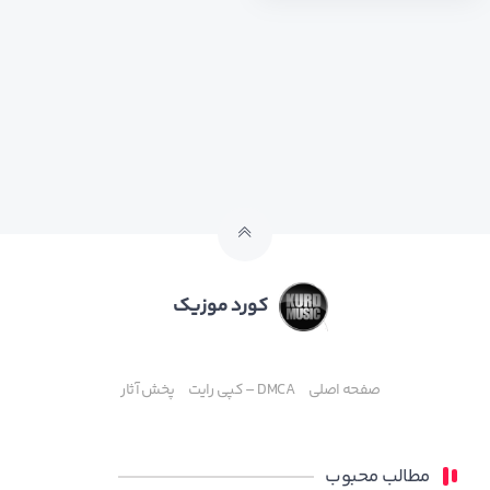
کورد موزیک
صفحه اصلی
DMCA – کپی رایت
پخش آثار
مطالب محبوب