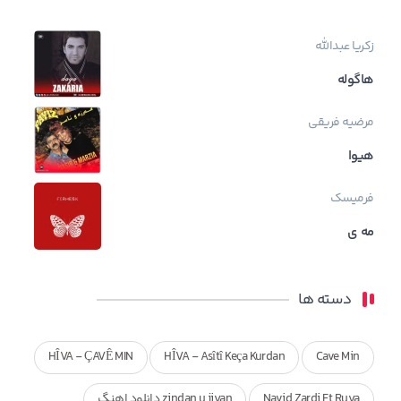
زکریا عبدالله
هاگوله
مرضیه فریقی
هیوا
فرمیسک
مه ی
دسته ها
HÎVA - ÇAVÊ MIN
HÎVA - Asîtî Keça Kurdan
Cave Min
Navid Zardi Ft Ruya
zindan u jiyan دانلود اهنگ