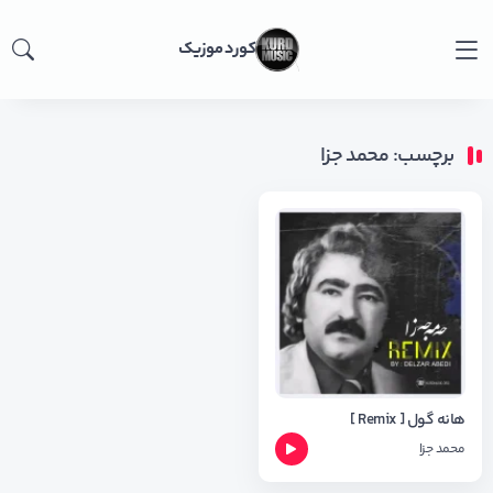
کورد موزیک
برچسب: محمد جزا
هانه گول [ Remix ]
محمد جزا