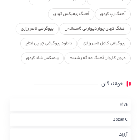
آهنگ رپ کردی
آهنگ ریمیکس کردی
اهنگ کردی چوار دیوار نی ئاسمانه ن
بیوگرافی ناصر رزازی
بیوگرافی کامل ناسر رزازی
دانلود بیوگرافی چوپی فتاح
درون کاروان آهنگ مه گه ر شیتم
ریمیکس شاد کردی
ریمیکس کردی جدید
مجموعه آهنگ های ذکریا عبداله
خوانندگان
محمد جزا
ناصر رزازی
نویدزردی و رویا آهنگ وره
چاو من
کوردی
Hiva
Zozan C
آرارات