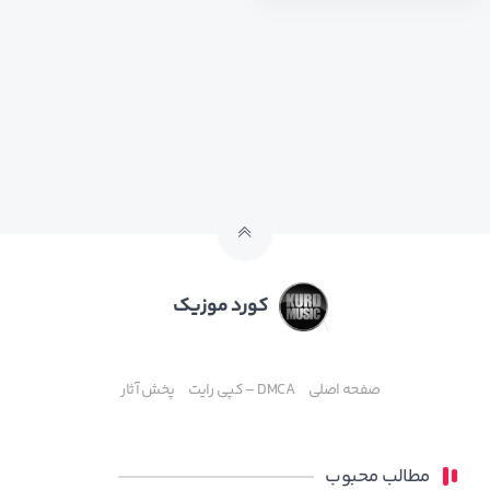
کورد موزیک
صفحه اصلی
DMCA – کپی رایت
پخش آثار
مطالب محبوب