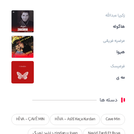
زکریا عبدالله
هاگوله
مرضیه فریقی
هیوا
فرمیسک
مه ی
دسته ها
HÎVA - ÇAVÊ MIN
HÎVA - Asîtî Keça Kurdan
Cave Min
Navid Zardi Ft Ruya
zindan u jiyan دانلود اهنگ