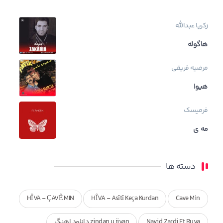
زکریا عبدالله
هاگوله
مرضیه فریقی
هیوا
فرمیسک
مه ی
دسته ها
HÎVA - ÇAVÊ MIN
HÎVA - Asîtî Keça Kurdan
Cave Min
Navid Zardi Ft Ruya
zindan u jiyan دانلود اهنگ