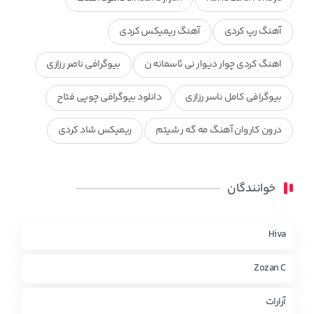
آهنگ رپ کردی
آهنگ ریمیکس کردی
اهنگ کردی چوار دیوار نی ئاسمانه ن
بیوگرافی ناصر رزازی
بیوگرافی کامل ناسر رزازی
دانلود بیوگرافی چوپی فتاح
درون کاروان آهنگ مه گه ر شیتم
ریمیکس شاد کردی
ریمیکس کردی جدید
مجموعه آهنگ های ذکریا عبداله
خوانندگان
محمد جزا
ناصر رزازی
نویدزردی و رویا آهنگ وره
چاو من
کوردی
Hiva
Zozan C
آرارات