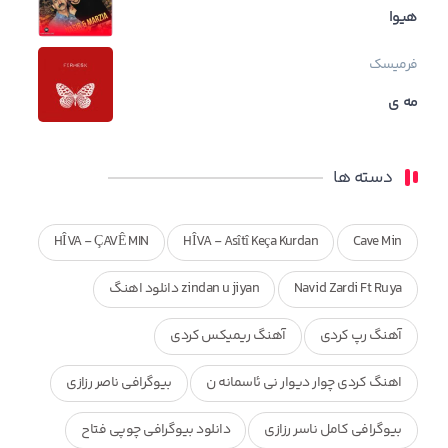
هیوا
فرمیسک
مه ی
دسته ها
HÎVA - ÇAVÊ MIN
HÎVA - Asîtî Keça Kurdan
Cave Min
Navid Zardi Ft Ruya
zindan u jiyan دانلود اهنگ
آهنگ رپ کردی
آهنگ ریمیکس کردی
اهنگ کردی چوار دیوار نی ئاسمانه ن
بیوگرافی ناصر رزازی
بیوگرافی کامل ناسر رزازی
دانلود بیوگرافی چوپی فتاح