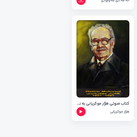
حه مه دی مه ولودی
کتاب صوتی هژار موکریانی به نام چیشتی مجیور
هژار موکریانی