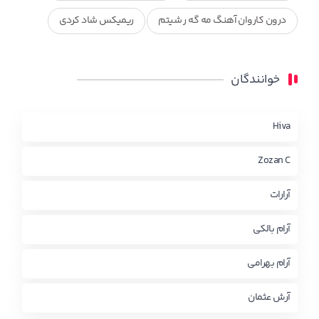
درون کاروان آهنگ مه گه ر شیتم
ریمیکس شاد کردی
ریمیکس کردی جدید
مجموعه آهنگ های ذکریا عبداله
خوانندگان
محمد جزا
ناصر رزازی
نویدزردی و رویا آهنگ وره
چاو من
کوردی
Hiva
Zozan C
آرارات
آرام بالکی
آرام بهرامی
آرش عثمان