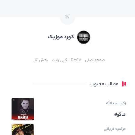
کورد موزیک
صفحه اصلی
DMCA – کپی رایت
پخش آثار
مطالب محبوب
زکریا عبدالله
هاگوله
مرضیه فریقی