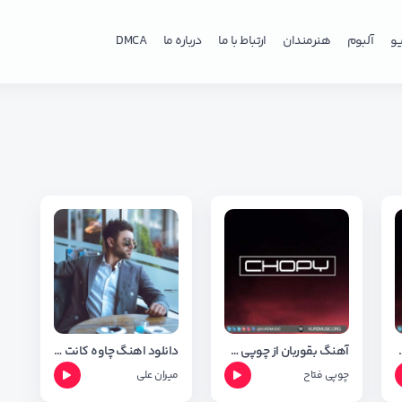
و
آلبوم
هنرمندان
ارتباط با ما
درباره ما
DMCA
 فتاح + شعر اهنگ
آهنگ بقوربان از چوپی فتاح + شعر اهنگ
دانلود اهنگ چاوه کانت ازمیران علی + متن و شعر
چوپی فتاح
میران علی