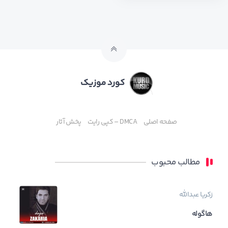
کورد موزیک
صفحه اصلی
DMCA – کپی رایت
پخش آثار
مطالب محبوب
زکریا عبدالله
هاگوله