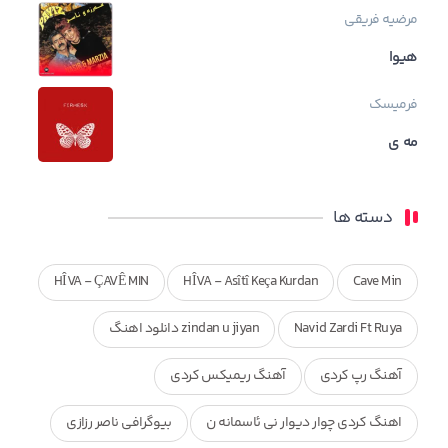
مرضیه فریقی
هیوا
فرمیسک
مه ی
دسته ها
HÎVA - ÇAVÊ MIN
HÎVA - Asîtî Keça Kurdan
Cave Min
Navid Zardi Ft Ruya
zindan u jiyan دانلود اهنگ
آهنگ رپ کردی
آهنگ ریمیکس کردی
اهنگ کردی چوار دیوار نی ئاسمانه ن
بیوگرافی ناصر رزازی