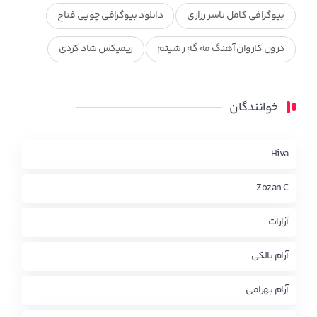
بیوگرافی کامل ناسر رزازی
دانلود بیوگرافی چوپی فتاح
درون کاروان آهنگ مه گه ر شیتم
ریمیکس شاد کردی
ریمیکس کردی جدید
مجموعه آهنگ های ذکریا عبداله
خوانندگان
محمد جزا
ناصر رزازی
نویدزردی و رویا آهنگ وره
چاو من
کوردی
Hiva
Zozan C
آرارات
آرام بالکی
آرام بهرامی