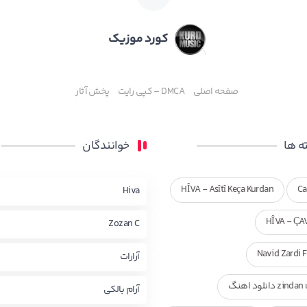
کورد موزیک
صفحه اصلی
DMCA – کپی رایت
پخش آثار
 ها
خوانندگان
HÎVA - Asîtî Keça Kurdan
Ca
Hiva
HÎVA - ÇA
Zozan C
Navid Zardi 
آرارات
zi دانلود اهنگ
آرام بالکی