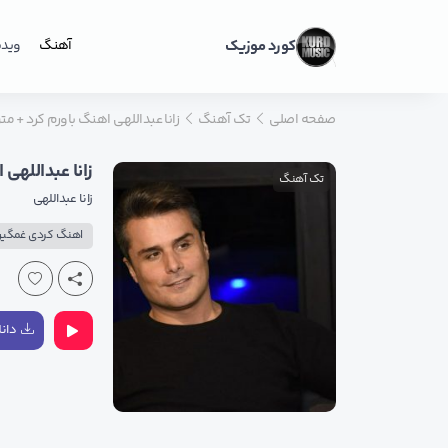
کورد موزیک
آهنگ
ویدی
صفحه اصلی
تک آهنگ
زانا عبداللهی اهنگ باورم کرد + م
زانا عبداللهی
تک آهنگ
زانا عبداللهی
اهنگ کردی غمگی
دانل