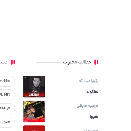
مطالب محبوب
دسته
زکریا عبدالله
ve Min
هاگوله
VÊ MIN
مرضیه فریقی
Ft Ruya
هیوا
ndan u jiyan
فرمیسک