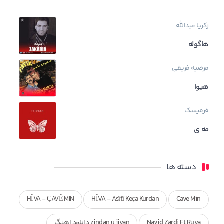
زکریا عبدالله
هاگوله
مرضیه فریقی
هیوا
فرمیسک
مه ی
دسته ها
HÎVA - ÇAVÊ MIN
HÎVA - Asîtî Keça Kurdan
Cave Min
Navid Zardi Ft Ruya
zindan u jiyan دانلود اهنگ