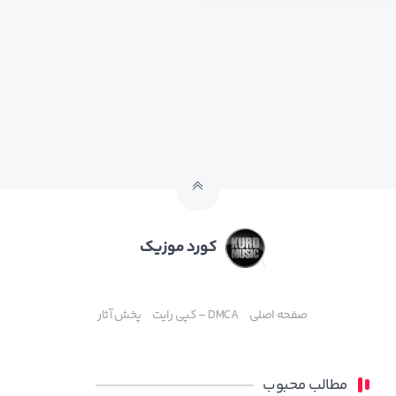
کورد موزیک
صفحه اصلی
DMCA – کپی رایت
پخش آثار
مطالب محبوب