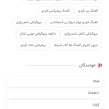
آهنگ رپ کردی
آهنگ ریمیکس کردی
اهنگ کردی چوار دیوار نی ئاسمانه ن
بیوگرافی ناصر رزازی
بیوگرافی کامل ناسر رزازی
دانلود بیوگرافی چوپی فتاح
درون کاروان آهنگ مه گه ر شیتم
ریمیکس شاد کردی
ریمیکس کردی جدید
مجموعه آهنگ های ذکریا عبداله
خوانندگان
محمد جزا
ناصر رزازی
نویدزردی و رویا آهنگ وره
چاو من
کوردی
Hiva
Zozan C
آرارات