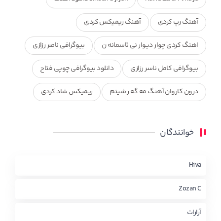
آهنگ رپ کردی
آهنگ ریمیکس کردی
اهنگ کردی چوار دیوار نی ئاسمانه ن
بیوگرافی ناصر رزازی
بیوگرافی کامل ناسر رزازی
دانلود بیوگرافی چوپی فتاح
درون کاروان آهنگ مه گه ر شیتم
ریمیکس شاد کردی
ریمیکس کردی جدید
مجموعه آهنگ های ذکریا عبداله
خوانندگان
محمد جزا
ناصر رزازی
نویدزردی و رویا آهنگ وره
چاو من
کوردی
Hiva
Zozan C
آرارات