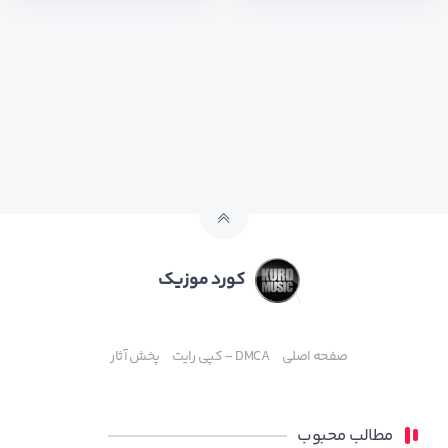
کورد موزیک
صفحه اصلی
DMCA – کپی رایت
پخش آثار
مطالب محبوب