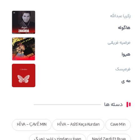
زکریا عبدالله
هاگوله
مرضیه فریقی
هیوا
فرمیسک
مه ی
دسته ها
HÎVA - ÇAVÊ MIN
HÎVA - Asîtî Keça Kurdan
Cave Min
Navid Zardi Ft Ruya
zindan u jiyan دانلود اهنگ