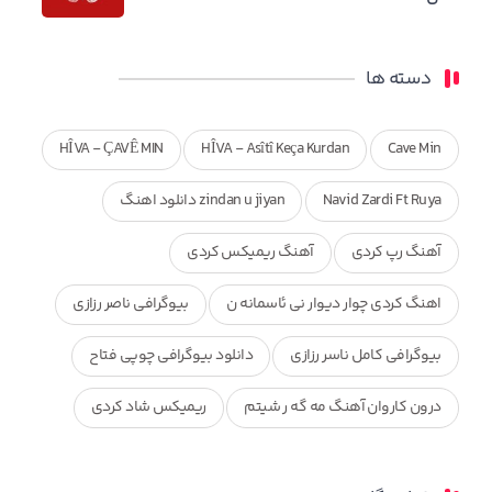
دسته ها
HÎVA - ÇAVÊ MIN
HÎVA - Asîtî Keça Kurdan
Cave Min
Navid Zardi Ft Ruya
zindan u jiyan دانلود اهنگ
آهنگ رپ کردی
آهنگ ریمیکس کردی
اهنگ کردی چوار دیوار نی ئاسمانه ن
بیوگرافی ناصر رزازی
بیوگرافی کامل ناسر رزازی
دانلود بیوگرافی چوپی فتاح
درون کاروان آهنگ مه گه ر شیتم
ریمیکس شاد کردی
ریمیکس کردی جدید
مجموعه آهنگ های ذکریا عبداله