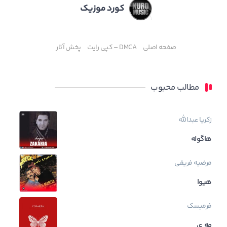
کورد موزیک
صفحه اصلی
DMCA – کپی رایت
پخش آثار
مطالب محبوب
زکریا عبدالله
هاگوله
مرضیه فریقی
هیوا
فرمیسک
مه ی