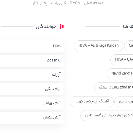
صفحه اصلی
DMCA – کپی رایت
پخش آثار
 ها
خوانندگان
HÎVA - Asîtî Keça Kurdan
Ca
Hiva
HÎVA - ÇA
Zozan C
Navid Zardi 
آرارات
zi دانلود اهنگ
آرام بالکی
پ کردی
آهنگ ریمیکس کردی
آرام بهرامی
ردی چوار دیوار نی ئاسمانه ن
آرش عثمان
ی ناصر رزازی