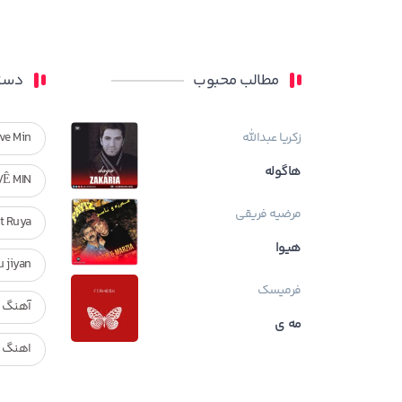
مطالب محبوب
دسته
زکریا عبدالله
ve Min
هاگوله
VÊ MIN
مرضیه فریقی
Ft Ruya
هیوا
ndan u jiyan
فرمیسک
آهنگ ر
مه ی
اهنگ ک
بیوگراف