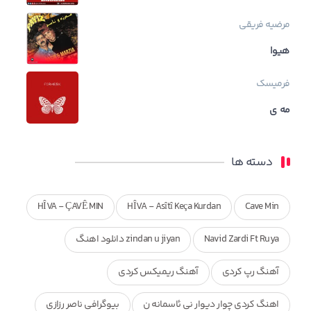
مرضیه فریقی
هیوا
فرمیسک
مه ی
دسته ها
HÎVA - ÇAVÊ MIN
HÎVA - Asîtî Keça Kurdan
Cave Min
Navid Zardi Ft Ruya
zindan u jiyan دانلود اهنگ
آهنگ رپ کردی
آهنگ ریمیکس کردی
اهنگ کردی چوار دیوار نی ئاسمانه ن
بیوگرافی ناصر رزازی