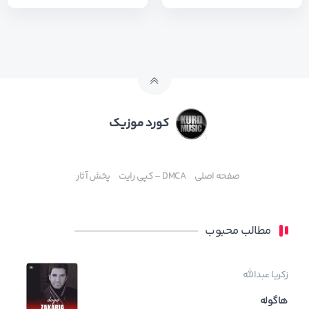
کورد موزیک
صفحه اصلی
DMCA – کپی رایت
پخش آثار
مطالب محبوب
زکریا عبدالله
هاگوله