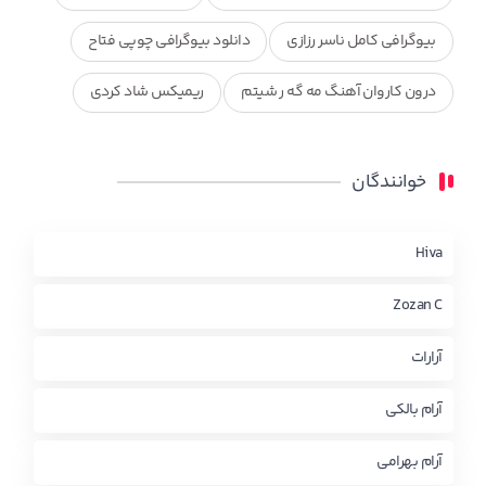
بیوگرافی کامل ناسر رزازی
دانلود بیوگرافی چوپی فتاح
درون کاروان آهنگ مه گه ر شیتم
ریمیکس شاد کردی
ریمیکس کردی جدید
مجموعه آهنگ های ذکریا عبداله
خوانندگان
محمد جزا
ناصر رزازی
نویدزردی و رویا آهنگ وره
چاو من
کوردی
Hiva
Zozan C
آرارات
آرام بالکی
آرام بهرامی