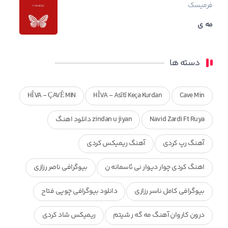
فرمیسک
مه ی
دسته ها
HÎVA - ÇAVÊ MIN
HÎVA - Asîtî Keça Kurdan
Cave Min
Navid Zardi Ft Ruya
zindan u jiyan دانلود اهنگ
آهنگ رپ کردی
آهنگ ریمیکس کردی
اهنگ کردی چوار دیوار نی ئاسمانه ن
بیوگرافی ناصر رزازی
بیوگرافی کامل ناسر رزازی
دانلود بیوگرافی چوپی فتاح
درون کاروان آهنگ مه گه ر شیتم
ریمیکس شاد کردی