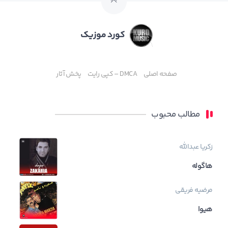
کورد موزیک
صفحه اصلی
DMCA – کپی رایت
پخش آثار
مطالب محبوب
زکریا عبدالله
هاگوله
مرضیه فریقی
هیوا