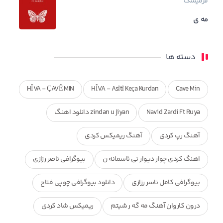
فرمیسک
مه ی
دسته ها
HÎVA - ÇAVÊ MIN
HÎVA - Asîtî Keça Kurdan
Cave Min
Navid Zardi Ft Ruya
zindan u jiyan دانلود اهنگ
آهنگ رپ کردی
آهنگ ریمیکس کردی
اهنگ کردی چوار دیوار نی ئاسمانه ن
بیوگرافی ناصر رزازی
بیوگرافی کامل ناسر رزازی
دانلود بیوگرافی چوپی فتاح
درون کاروان آهنگ مه گه ر شیتم
ریمیکس شاد کردی