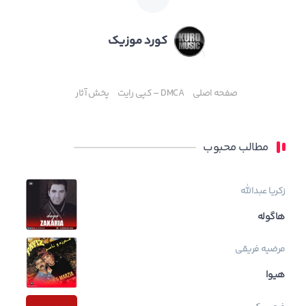
کورد موزیک
صفحه اصلی
DMCA – کپی رایت
پخش آثار
مطالب محبوب
زکریا عبدالله
هاگوله
مرضیه فریقی
هیوا