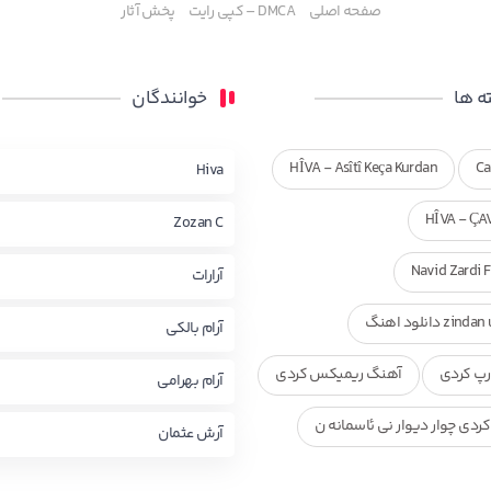
صفحه اصلی
DMCA – کپی رایت
پخش آثار
 ها
خوانندگان
HÎVA - Asîtî Keça Kurdan
Ca
Hiva
HÎVA - ÇA
Zozan C
Navid Zardi 
آرارات
zi دانلود اهنگ
آرام بالکی
پ کردی
آهنگ ریمیکس کردی
آرام بهرامی
ردی چوار دیوار نی ئاسمانه ن
آرش عثمان
ی ناصر رزازی