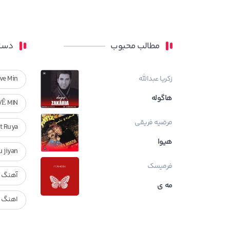
مطالب محبوب
دسته
زکریا عبدالله
ve Min
هاگوله
VÊ MIN
مرضیه فریقی
Ft Ruya
هیوا
ndan u jiyan
فرمیسک
آهنگ ر
مه ی
اهنگ ک
بیوگراف